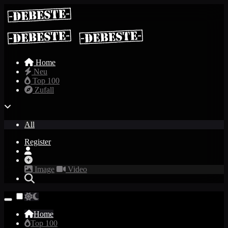
Home
Neu
Top 100
Zufall
All
Register
Image
Video
Home
Top 100