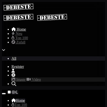
Home
Neu
Top 100
Zufall
All
Register
Image
Video
Home
Top 100