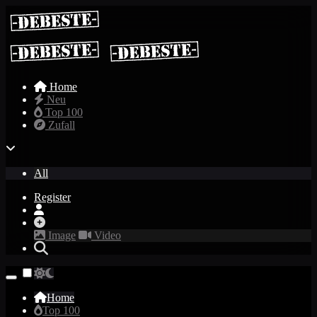
Home
Neu
Top 100
Zufall
All
Register
Image
Video
Home
Top 100