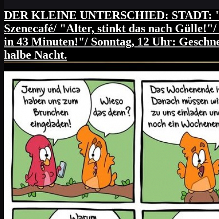
passiert) FR: Freitag. Endlich. Pizza bes
DER KLEINE UNTERSCHIED: STADT: "Ernst
SCHRAUBEN, ich meine es ernst) SO: Brunch
Szenecafé/ "Alter, stinkt das nach Gülle!
in 43 Minuten!"/ Sonntag, 12 Uhr: Geschnet
halbe Nacht.
Brunch im grossen Familienkreis morgen u
Abend abzuschießen.