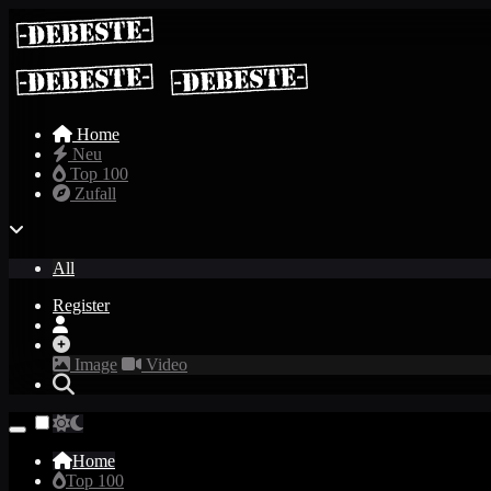
Home
Neu
Top 100
Zufall
All
Register
Image
Video
Home
Top 100