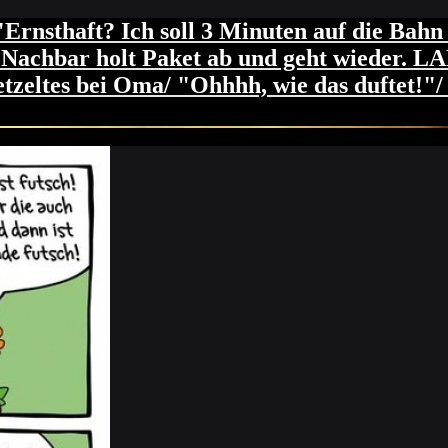
tellen. Keine Energie mehr für irgendwas.
haft? Ich soll 3 Minuten auf die Bahn w
 bei Schröders (ich will nicht, du willst 
"/ Nachbar holt Paket ab und geht wieder. 
zeltes bei Oma/ "Ohhhh, wie das duftet!"/ 
m 10.00 Uhr. - Wie ich mich gerade dazu ü