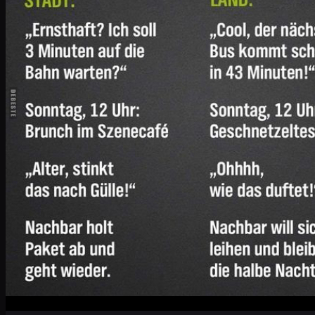
Warum man Frauenärzte nicht zum Brunch ei
Wochenende planen: Wochenende wird voll 
könnten wir Brunchen. - Saufen? - Saufen!
"Ich finds schön, dass es beim Sonntagsbrun
DIESE WOCHE MO: Papa holt ab (steht seit
letztes Mal) DI: Lena Zahnarzt 14:30 (sie 
beim Abendessen) MI: Putzhilfe kommt (vo
Mutter ruft an (wie jeden Donnerstag, 18 U