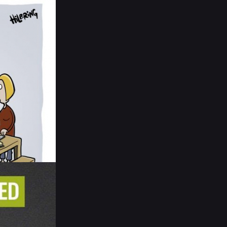
" und "Lunch". - Auf Deutsch wäre es also
m einen Kater auszukurieren.