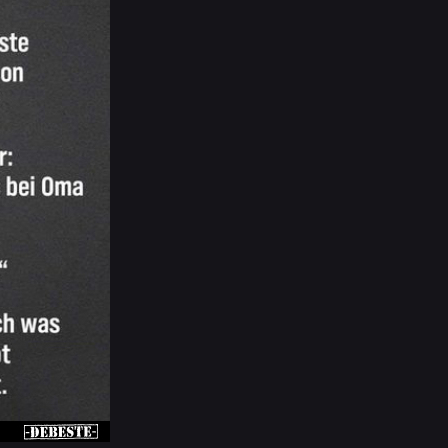
nlädt. - Aufstrich! Du solltest Aufstrich 
warm. Sollen wir picknicken und abends i
ch etwas größere Teller gibt." "Das ist ein
 3 Wochen hier, hat 2x vergessen) Müll ra
weiß noch nichts, wird weinen) Elternabend 
rher aufräumen damit sie putzen kann, ja d
hr, mindestens 45 Minuten) Sport?? (seit J