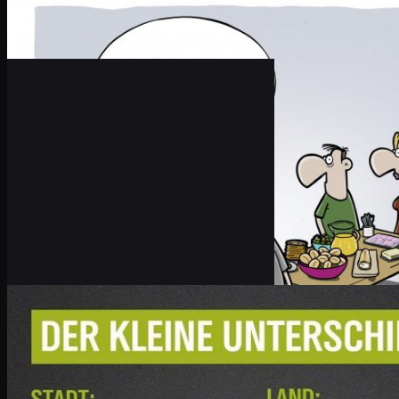
"Brunch" ist die Mischung aus "Breakfast
"Mittagessen": Fressen!
Zu Brunchen wurde eigentlich erfunden, u