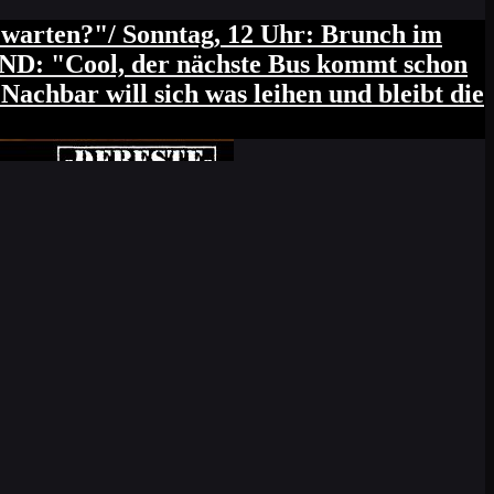
 SA: Baumarkt (nur Schrauben holen, NUR
arten?"/ Sonntag, 12 Uhr: Brunch im
nicht, wir gehen trotzdem)
LAND: "Cool, der nächste Bus kommt schon
Nachbar will sich was leihen und bleibt die
berreden lasse, mich mit den Kumpels heut