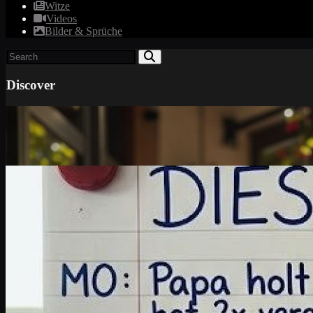
Witze
Videos
Bilder & Sprüche
Discover