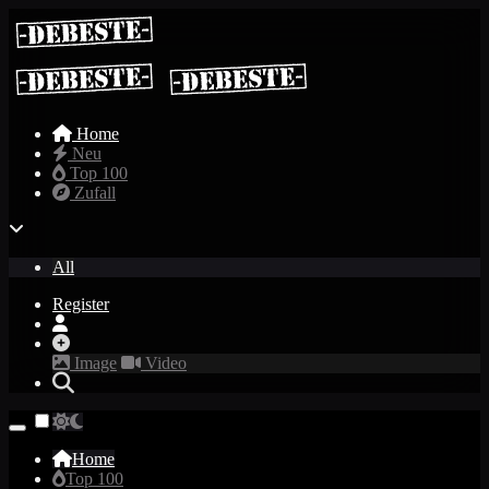
Home
Neu
Top 100
Zufall
All
Register
Image
Video
Home
Top 100