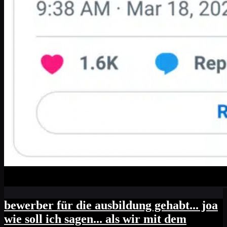
bewerber für die ausbildung gehabt... joa
wie soll ich sagen... als wir mit dem