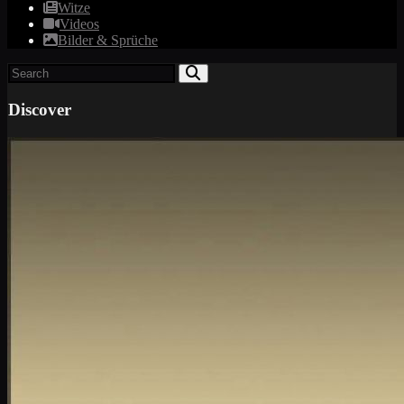
Witze
Videos
Bilder & Sprüche
Discover