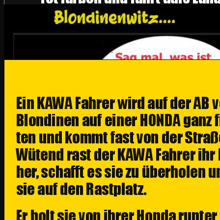
2 Blondinen stehen nackt vor dem Spiegel,
doch nicht überall blöd".