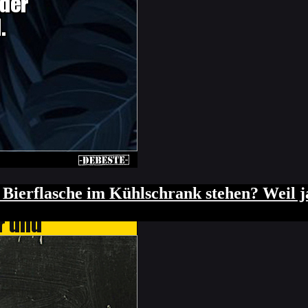
uf Strom? Die Eine beugt sich vor und stec
Bierflasche im Kühlschrank stehen? Weil 