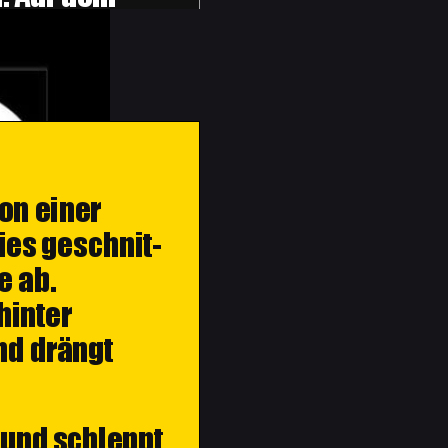
 sagt die eine "Huch du hast ja schwarze Sc