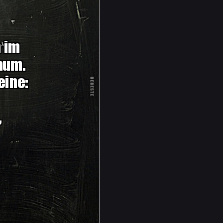
r Blondinen auf einer HONDA ganz fies ges
 her, schafft es sie zu überholen und drängt
aar Meter davon weg, zeichnet mit einer Kr
s!" Dann widmet er sich dem Motorrad: Mit e
e schaut, grinst diese völlig ungeniert. Das
t und das Tacho. Sie grinst noch viel breit
n zu zerstechen. Die Blondine bekommt vor 
t und das Mädel sich vor lauter Lachen nic