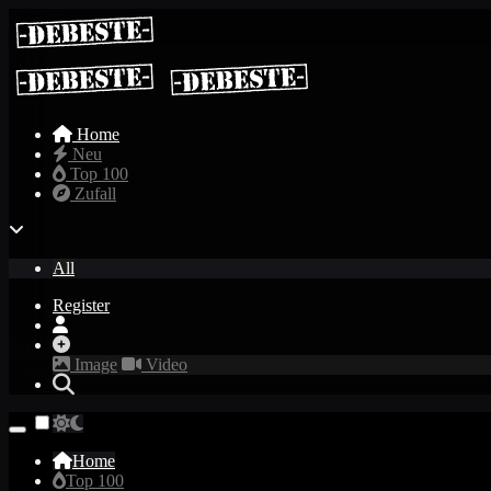
Home
Neu
Top 100
Zufall
All
Register
Image
Video
Home
Top 100