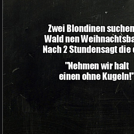
Ein KAWA Fahrer wird auf der AB von eine
ab. Wütend rast der KAWA Fahrer ihr hinter
ihrer Honda runter und schleppt sie ein p
bleiben sie, wehe, Sie verlassen den Krei
links und rechts. Als er danach zur Blondin
zertrümmert den Scheinwerfer, das Rücklich
er und beginnt mit einem Messer die Reife
Nachdem er auch den Sitz aufgeschlitzt ha