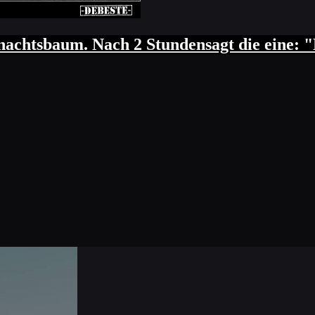
S IST? WARUM LACHEN SIE? Kichernd sagt s
ft."
achtsbaum. Nach 2 Stundensagt die eine: "