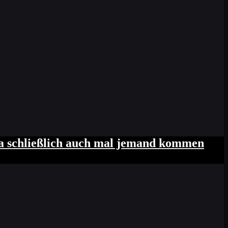
kt zwei Finger in die Dose, die andere
ja schließlich auch mal jemand kommen