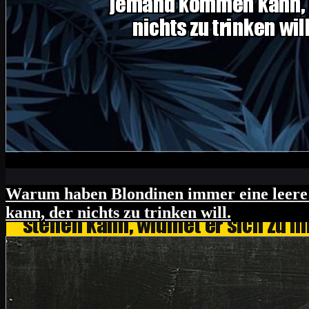
Wie prüfen zwei Blondinen eine Steckdose a
schaut hinten nach ob die Spirale glüht.
Warum haben Blondinen immer eine leere 
kann, der nichts zu trinken will.