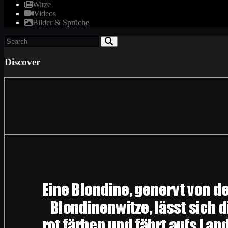
Witze
Videos
Bilder & Sprüche
Discover