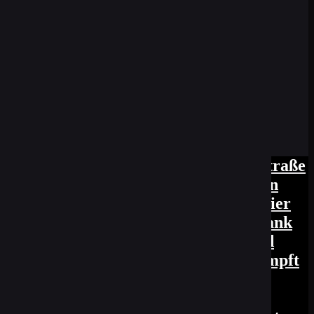
chnit- ten und kommt fast von der Straße
 sie auf den Rastplatz. Er holt sie von
eide einen Kreis um sie und warnt: "Hier
inem Schlüssel zerkratzt er ihr den Tank
 macht ihn wütend, holt einen Stein und
er. "Ach, das finden Sie witzig?" schimpft
lauter Kichern einen roten Kopf.
ht mehr auf den Beinen stehen kann,