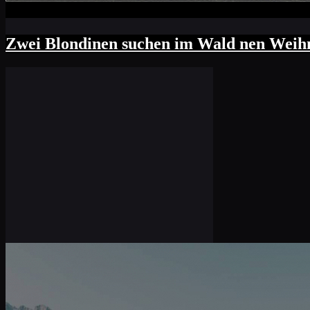
widmet er sich zu ihr und schreit. "WA
haben, bin ich schnell aus dem Kreis gehüp
Zwei Blondinen suchen im Wald nen Weihn