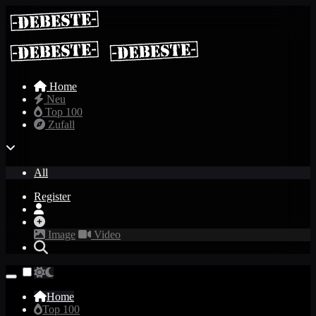
Home
Neu
Top 100
Zufall
All
Register
Image
Video
Home
Top 100