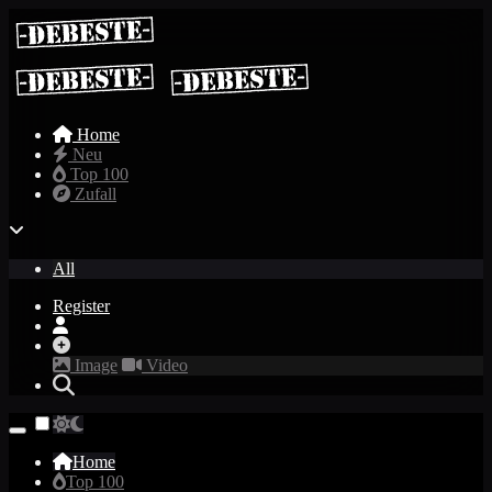
Home
Neu
Top 100
Zufall
All
Register
Image
Video
Home
Top 100