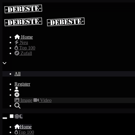
Home
Neu
Top 100
Zufall
All
Register
Image
Video
Home
Top 100