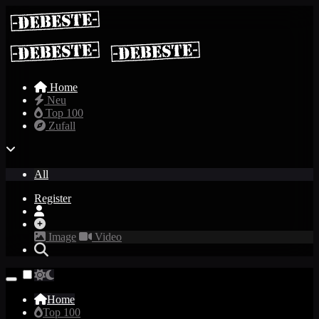
Home
Neu
Top 100
Zufall
All
Register
Image
Video
Home
Top 100