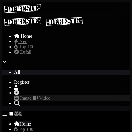
Home
Neu
Top 100
Zufall
All
Register
Image
Video
Home
Top 100