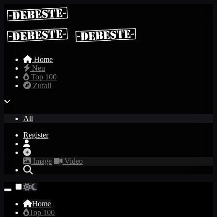
Home
Neu
Top 100
Zufall
All
Register
Image
Video
Home
Top 100