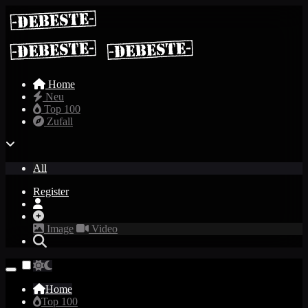
Home
Neu
Top 100
Zufall
All
Register
Image
Video
Home
Top 100