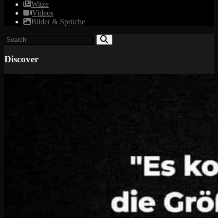
Witze
Videos
Bilder & Sprüche
Discover