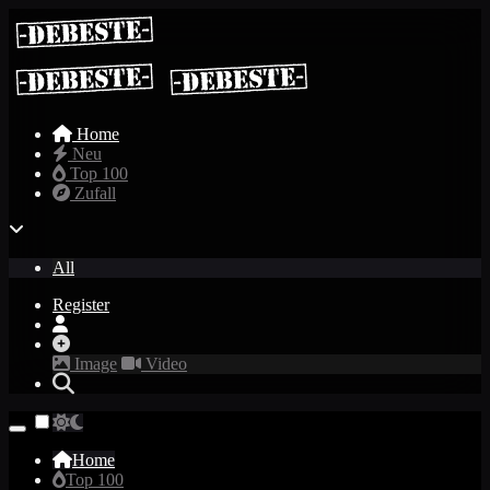
Home
Neu
Top 100
Zufall
All
Register
Image
Video
Home
Top 100