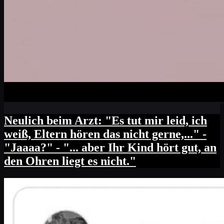
Neulich beim Arzt: "Es tut mir leid, ich
weiß, Eltern hören das nicht gerne,..." -
"Jaaaa?" - "... aber Ihr Kind hört gut, an
den Ohren liegt es nicht."