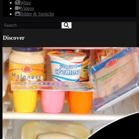
Witze
Videos
Bilder & Sprüche
Discover