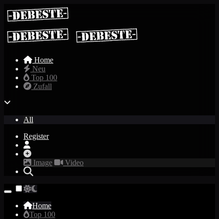
Home
Neu
Top 100
Zufall
All
Register
Image
Video
Home
Top 100