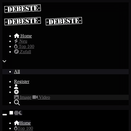
Home
Neu
Top 100
Zufall
All
Register
Image
Video
Home
Top 100