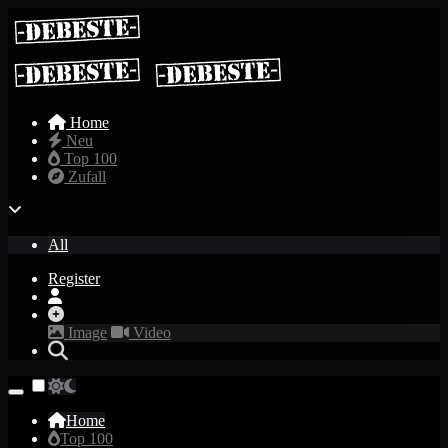
Home
Neu
Top 100
Zufall
All
Register
Image
Video
Home
Top 100