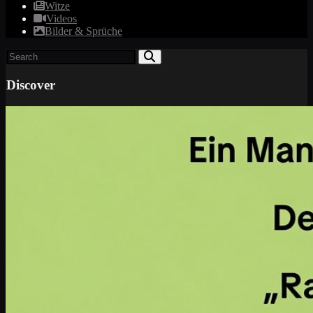
Witze
Videos
Bilder & Sprüche
Discover