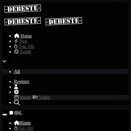
Home
Neu
Top 100
Zufall
All
Register
Image
Video
Home
Top 100