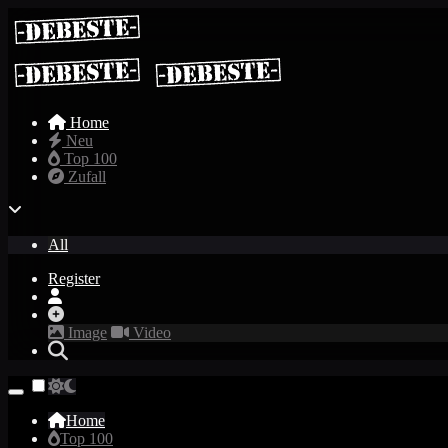
Home
Neu
Top 100
Zufall
All
Register
Image
Video
Home
Top 100