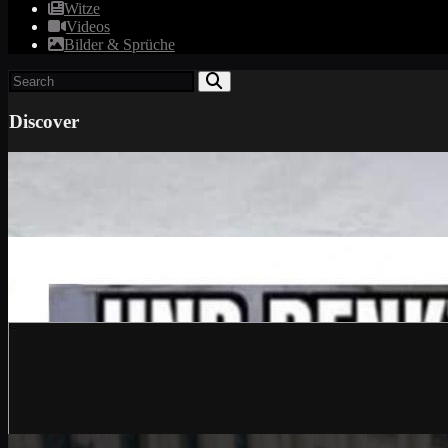
Witze
Videos
Bilder & Sprüche
Discover