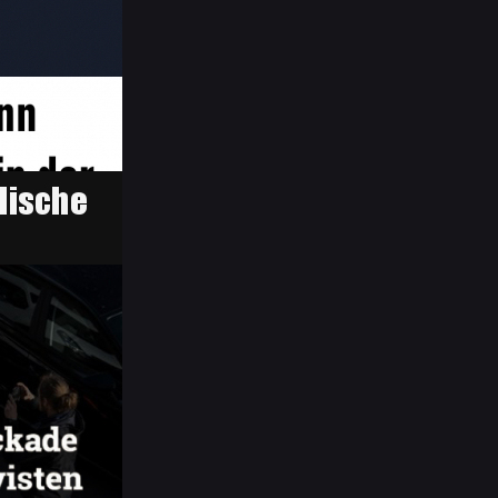
benutzen Nägel
n Klimaaktivisten verprügelt haben?" "Ja.
ass die Polizei einen Aktivisten der "Letzt
en dürfen. Einfaches Wegtragen hätte genüg
riffen bei friedlichen Demonstrationen und g