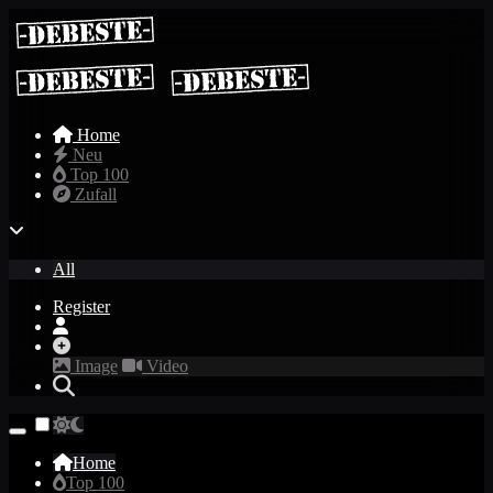
Home
Neu
Top 100
Zufall
All
Register
Image
Video
Home
Top 100