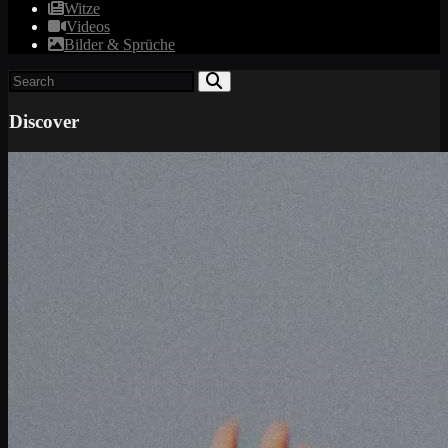
Witze
Videos
Bilder & Sprüche
Discover