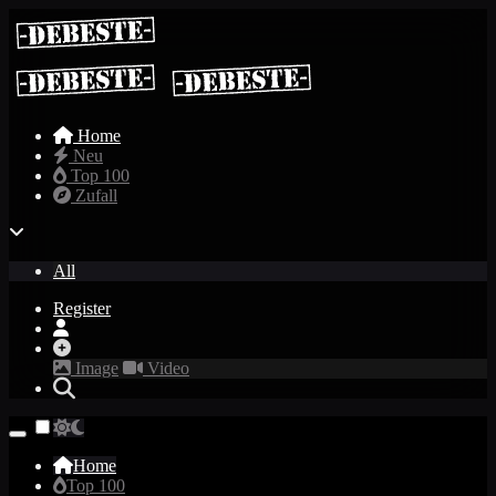
Home
Neu
Top 100
Zufall
All
Register
Image
Video
Home
Top 100