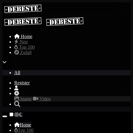
Home
Neu
Top 100
Zufall
All
Register
Image
Video
Home
Top 100